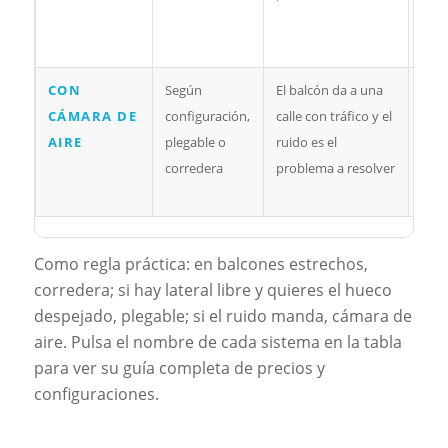
las 
pleg
CON
Según
El balcón da a una
Más 
CÁMARA DE
configuración,
calle con tráfico y el
perf
AIRE
plegable o
ruido es el
vert
corredera
problema a resolver
y m
cost
Como regla práctica: en balcones estrechos,
corredera; si hay lateral libre y quieres el hueco
despejado, plegable; si el ruido manda, cámara de
aire. Pulsa el nombre de cada sistema en la tabla
para ver su guía completa de precios y
configuraciones.