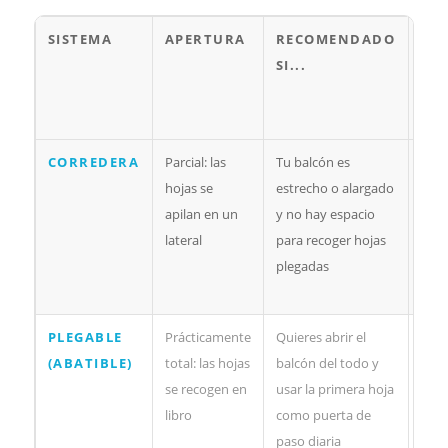
SISTEMA
APERTURA
RECOMENDADO
A
SI...
TE
EN
CU
CORREDERA
Parcial: las
Tu balcón es
La z
hojas se
estrecho o alargado
de a
apilan en un
y no hay espacio
sigu
lateral
para recoger hojas
ocu
plegadas
part
hue
PLEGABLE
Prácticamente
Quieres abrir el
Nece
(ABATIBLE)
total: las hojas
balcón del todo y
un l
se recogen en
usar la primera hoja
libre
libro
como puerta de
don
paso diaria
reco