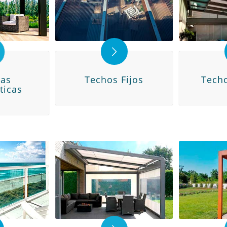
las
Techos Fijos
Tech
ticas