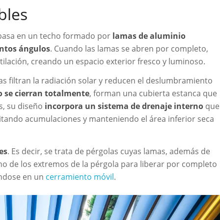
bles
 basa en un techo formado por
lamas de aluminio
intos ángulos
. Cuando las lamas se abren por completo,
entilación, creando un espacio exterior fresco y luminoso.
mas filtran la radiación solar y reducen el deslumbramiento
 se cierran totalmente
, forman una cubierta estanca que
ás, su diseño
incorpora un sistema de drenaje interno
que
evitando acumulaciones y manteniendo el área inferior seca
es
. Es decir, se trata de pérgolas cuyas lamas, además de
no de los extremos de la pérgola para liberar por completo
iéndose en un
cerramiento móvil
.