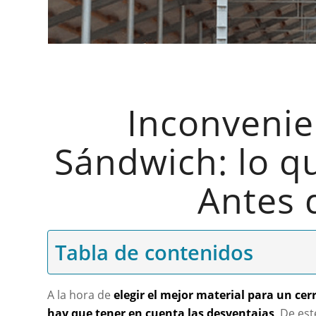
Inconvenie
Sándwich: lo q
Antes d
Tabla de contenidos
A la hora de
elegir el mejor material para un ce
hay que tener en cuenta las desventajas
. De es