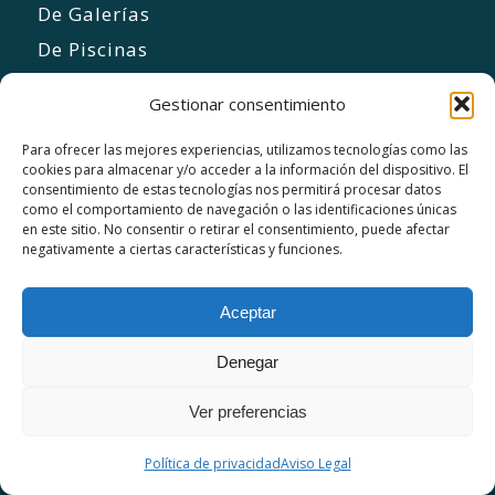
De Galerías
De Piscinas
De Barbacoas
Gestionar consentimiento
De Negocios
Para ofrecer las mejores experiencias, utilizamos tecnologías como las
De Aulas
cookies para almacenar y/o acceder a la información del dispositivo. El
De Coworking
consentimiento de estas tecnologías nos permitirá procesar datos
como el comportamiento de navegación o las identificaciones únicas
Para Separar Ambientes
en este sitio. No consentir o retirar el consentimiento, puede afectar
negativamente a ciertas características y funciones.
Aceptar
Materiales
Denegar
Ver preferencias
De Cristal
Pide Presupuesto
De Policarbonato
Política de privacidad
Aviso Legal
De Panel Sándwich