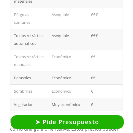
materiales
Pérgolas
Asequible
€€€
comunes
Toldos retráctiles
Asequible
€€€
automáticos
Toldos retráctiles
Económico
€€
manuales
Parasoles
Económico
€€
Sombrillas
Económico
€
Vegetación
Muy económico
€
En cualquier caso, esta tabla solo debe servirte
Pide Presupuesto
como una guía orientativa. Estos precios pueden