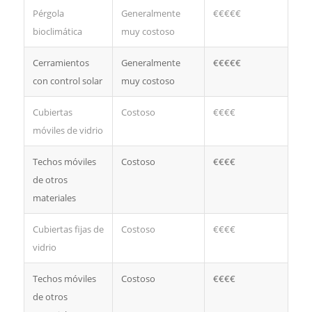
Pérgola
Generalmente
€€€€€
bioclimática
muy costoso
Cerramientos
Generalmente
€€€€€
con control solar
muy costoso
Cubiertas
Costoso
€€€€
móviles de vidrio
Techos móviles
Costoso
€€€€
de otros
materiales
Cubiertas fijas de
Costoso
€€€€
vidrio
Techos móviles
Costoso
€€€€
de otros