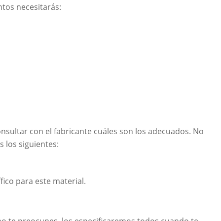
tos necesitarás:
onsultar con el fabricante cuáles son los adecuados. No
 los siguientes:
fico para este material.
o te preocupes, los especificaremos todos cuando te