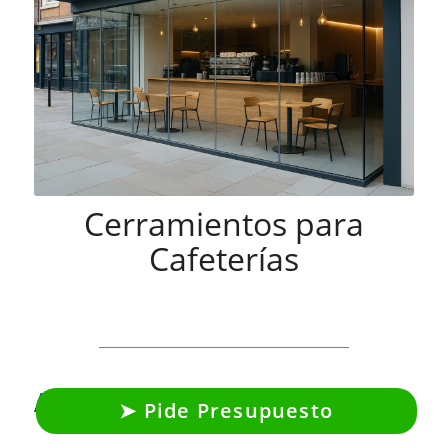
Cerramientos para
Cafeterías
Artículos Relacionados
Pide Presupuesto